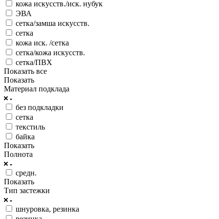
кожа искусств./иск. нубук
ЭВА
сетка/замша искусств.
сетка
кожа иск. /сетка
сетка/кожа искусств.
сетка/ПВХ
Показать все
Показать
Материал подклада
без подкладки
сетка
текстиль
байка
Показать
Полнота
средн.
Показать
Тип застежки
шнуровка, резинка
резинка