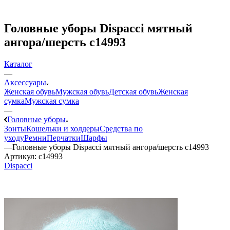
Головные уборы Dispacci мятный
ангора/шерсть c14993
Каталог
—
Аксессуары
Женская обувь
Мужская обувь
Детская обувь
Женская
сумка
Мужская сумка
—
Головные уборы
Зонты
Кошельки и холдеры
Средства по
уходу
Ремни
Перчатки
Шарфы
—
Головные уборы Dispacci мятный ангора/шерсть c14993
Артикул:
c14993
Dispacci